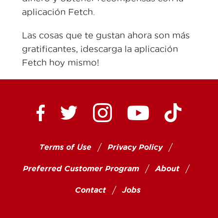
aplicación Fetch.
Las cosas que te gustan ahora son más
gratificantes, ¡descarga la aplicación
Fetch hoy mismo!
Ctown Supermarkets on
Ctown Su
Ctown Supermarkets on Facebook
Ctown Supermarkets on Twitte
Ctown Supermar
Terms of Use
Privacy Policy
Preferred Customer Program
About
Contact
Jobs