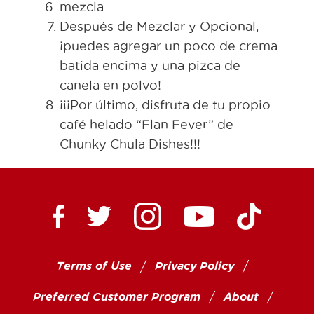
mezcla.
Después de Mezclar y Opcional,
¡puedes agregar un poco de crema
batida encima y una pizca de
canela en polvo!
¡¡¡Por último, disfruta de tu propio
café helado “Flan Fever” de
Chunky Chula Dishes!!!
Ctown Supermarkets on
Ctown Su
Ctown Supermarkets on Facebook
Ctown Supermarkets on Twitte
Ctown Supermar
Terms of Use
Privacy Policy
Preferred Customer Program
About